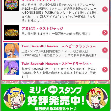
軽い初当り！熱いBONUS！終わらない！？アンコール
約1/28〜23で初当り！さらに、継続率約80%のアンコー
ルBONUS搭載！ PUSHボタンも「推して！推して！推し
まくれ！！」 新人アイドル"ミリィ"をガチ育成し「ミリ
活」を極めよ！！
アヌビス・ラストジャッジ
王の扉が開けば当り！ 一撃万枚への道を切り開け！
Twin Seventh Heaven ～ヘビークラッシュ～
王道×シンプル×圧倒的破壊力！ オール役が揃えば
BONUS確定！ 3種の激アツボーナスでドキドキ最高潮！
Twin Seventh Heaven～スピードラッシュ～
超爽快RUSH体験がここに！ オール役が揃えば、怒涛の
RUSHに突入！ 驚異の初当たり確率は【約1/17.2（設定
1）】