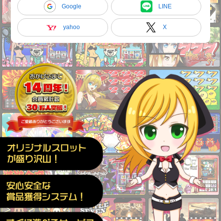
Google
LINE
yahoo
X