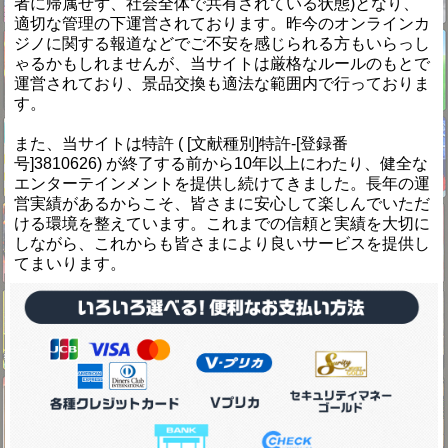
者に帰属せず、社会全体で共有されている状態)となり、
適切な管理の下運営されております。昨今のオンラインカ
ジノに関する報道などでご不安を感じられる方もいらっし
ゃるかもしれませんが、当サイトは厳格なルールのもとで
運営されており、景品交換も適法な範囲内で行っておりま
す。
また、当サイトは特許 ( [文献種別]特許-[登録番
号]3810626) が終了する前から10年以上にわたり、健全な
エンターテインメントを提供し続けてきました。長年の運
営実績があるからこそ、皆さまに安心して楽しんでいただ
ける環境を整えています。これまでの信頼と実績を大切に
しながら、これからも皆さまにより良いサービスを提供し
てまいります。