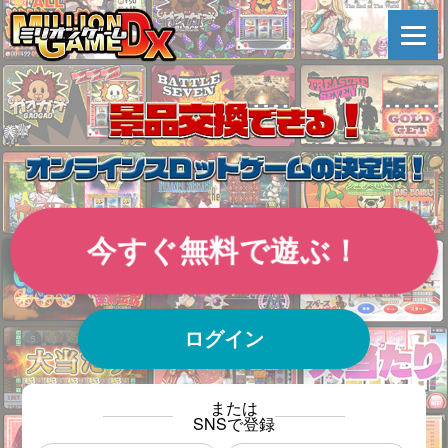
今すぐ無料で遊ぶ！
ログイン
または
SNSで登録