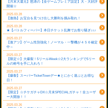
【月末大還元】怒涛の【全ゲームプレミア設定】大・大好評
開催☆
2025.03.28
【激熱】お宝台を見つけ出し大勝利を掴み取れ！
2025.03.28
★【バトルフィーバー】本日チケット乱舞でお祭り騒ぎ♪♪♪
2025.03.27
【激アツ】ゲーム性別強化！ノーマル・一撃機が４５６確定
中～
2025.03.27
【限定☆】大爆裂！5リールWeek☆2大ランキングで5リー
ルの称号を手に入れろ！
2025.03.27
【爆裂】スーパーTicketTownデー★とにかく遊ぶとお得な
日！
2025.03.27
【限定】☆チケガチャDX☆月末SPECIALガチャ！全ユーザ
ー大開放！！
2025.03.26