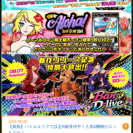
2026.08.09
【激熱】バトルエリアで設定6確潜伏中！人気6機種がエン
トリー！