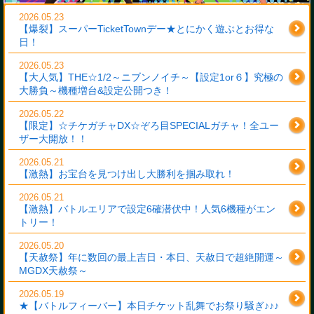
2026.05.23
【爆裂】スーパーTicketTownデー★とにかく遊ぶとお得な
日！
2026.05.23
【大人気】THE☆1/2～ニブンノイチ～【設定1or６】究極の
大勝負～機種増台&設定公開つき！
2026.05.22
【限定】☆チケガチャDX☆ぞろ目SPECIALガチャ！全ユー
ザー大開放！！
2026.05.21
【激熱】お宝台を見つけ出し大勝利を掴み取れ！
2026.05.21
【激熱】バトルエリアで設定6確潜伏中！人気6機種がエン
トリー！
2026.05.20
【天赦祭】年に数回の最上吉日・本日、天赦日で超絶開運～
MGDX天赦祭～
2026.05.19
★【バトルフィーバー】本日チケット乱舞でお祭り騒ぎ♪♪♪