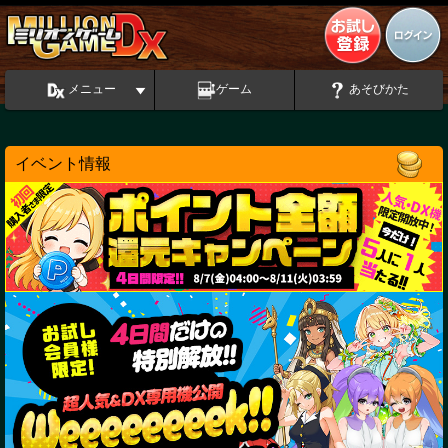
メニュー
ゲーム
あそびかた
イベント情報