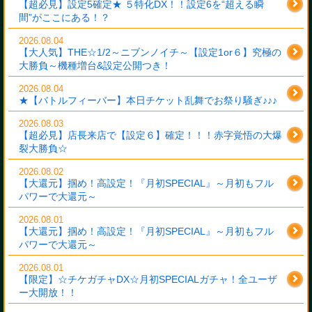
【超必見】設定5確定★ ５特化DX！！設定6を“超える瞬
間”がここにある！？
2026.08.04
【大人気】THE☆1/2～ニブンノイチ～【設定1or６】究極の
大勝負～機種増台&設定公開つき！
2026.08.04
★【バトルフィーバー】本日チケット乱舞でお祭り騒ぎ♪♪♪
2026.08.03
【超必見】店長来店で【設定６】確定！！！赤字覚悟の大爆
裂大勝負☆
2026.08.02
【大還元】掴め！高設定！『月初SPECIAL』～月初もフル
パワーで大還元～
2026.08.01
【大還元】掴め！高設定！『月初SPECIAL』～月初もフル
パワーで大還元～
2026.08.01
【限定】☆チケガチャDX☆月初SPECIALガチャ！全ユーザ
ー大開放！！