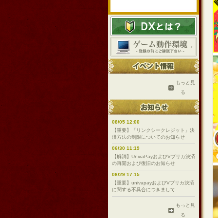
もっと見
る
08/05 12:00
【重要】「リンクシークレジット」決
済方法の制限についてのお知らせ
06/30 11:19
【解消】UnivaPayおよびVプリカ決済
の再開および復旧のお知らせ
06/29 17:15
【重要】univapayおよびVプリカ決済
に関する不具合につきまして
もっと見
る