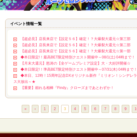
イベント情報一覧
【超必見】店長来店で【設定５６】確定！？大爆裂大還元☆第三部
【超必見】店長来店で【設定５６】確定！？大爆裂大還元☆第二部
【超必見】店長来店で【設定５６】確定！？大爆裂大還元☆第一部
◆本日限定!！最高BET限定特別クエスト開催中～08/1(土) 04時まで！
【月末大還元】怒涛の【全ゲームプレミア設定】大・大好評開催☆
◆本日限定!！準高BET限定特別クエスト開催中～07/31(木) 04時まで
◆本日、12時！15周年記念DXオリジナル新作『ミリオン！シンデレ
ス大放出～★
【重要】頼れる相棒『Findy』クローズまであとわずか！
«
‹
1
2
3
4
5
6
7
8
9
1