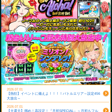
2026.07.01
【熱狂】イベントに備えよ！！！！バトルエリア～設定456
大放出～
2026.07.01
【大還元】掴め！高設定！『月初SPECIAL』～月初もフル