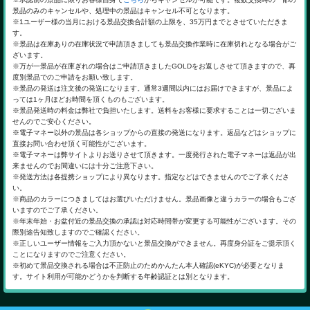
景品のみのキャンセルや、処理中の景品はキャンセル不可となります。
※1ユーザー様の当月における景品交換合計額の上限を、35万円までとさせていただきま
す。
※景品は在庫ありの在庫状況で申請頂きましても景品交換作業時に在庫切れとなる場合がご
ざいます。
※万が一景品が在庫ぎれの場合はご申請頂きましたGOLDをお返しさせて頂きますので、再
度別景品でのご申請をお願い致します。
※景品の発送は注文後の発送になります。通常3週間以内にはお届けできますが、景品によ
っては1ヶ月ほどお時間を頂くものもございます。
※景品発送時の料金は弊社で負担いたします。送料をお客様に要求することは一切ございま
せんのでご安心ください。
※電子マネー以外の景品は各ショップからの直接の発送になります。返品などはショップに
直接お問い合わせ頂く可能性がございます。
※電子マネーは弊サイトよりお送りさせて頂きます。一度発行された電子マネーは返品が出
来ませんのでお間違いには十分ご注意下さい。
※発送方法は各提携ショップにより異なります。指定などはできませんのでご了承くださ
い。
※商品のカラーにつきましてはお選びいただけません。景品画像と違うカラーの場合もござ
いますのでご了承ください。
※年末年始・お盆付近の景品交換の承認は対応時間帯が変更する可能性がございます。その
際別途告知致しますのでご確認ください。
※正しいユーザー情報をご入力頂かないと景品交換ができません。再度身分証をご提示頂く
ことになりますのでご注意ください。
※初めて景品交換される場合は不正防止のためかんたん本人確認(eKYC)が必要となりま
す。サイト利用が可能かどうかを判断する年齢認証とは別となります。