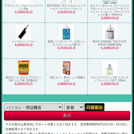
プラウドメン グルーミングバー
BOTANIST ボタニカルシャンプ
ダイアン ボヌール ダメージリペ
ム 40g
ー＆トリートメントセット
ア&シャイン シャンプー & トリ
3,326GOLD
3,410GOLD
ートメント セット ブルージャス
ミンの香り 500ml×2
3,696GOLD
メンズコンシーラー
薬用ソープオブヘア・1-R(シト
BULK HOMME THE FACE
4,004GOLD
ラスフレッシュの香り)
WASH 洗顔料100g
5,016GOLD
5,160GOLD
明治ザバス ホエイプロテイン
「湯たロン」電子レンジ用湯た
カルバンクライン CK エタニテ
100 ココア味【50食分】
んぽ
ィフォーメン EDT 100ml
6,593GOLD
2,808GOLD
4,156GOLD
※土日祝日は基本的にサポート休業とさせて頂きます。翌営業時間内(平日10:00～18:00)に
交換処理させて頂きます。
※承認前の景品に限りお客様自身で
こちら
からキャンセルが可能です。複数交換時の一部の