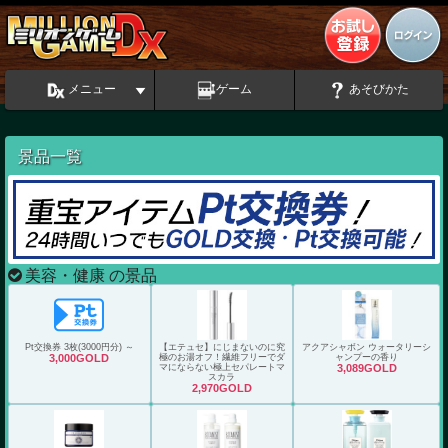
メニュー
ゲーム
あそびかた
景品一覧
美容・健康 の景品
Pt交換券 3枚(3000円分) ～
【エテュセ】にじまないのに究
アクアシャボン ウォータリーシ
3,000GOLD
極のお湯オフ！繊維フリーでダ
ャンプーの香り
マにならない極上セパレートマ
3,089GOLD
スカラ
2,970GOLD