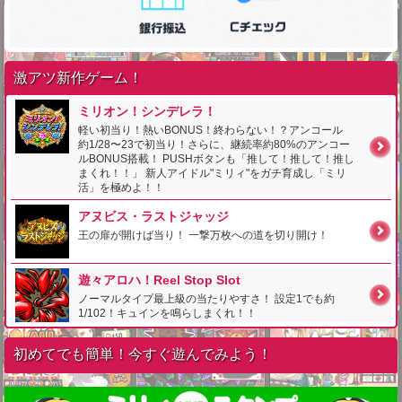
激アツ新作ゲーム！
ミリオン！シンデレラ！
軽い初当り！熱いBONUS！終わらない！？アンコール
約1/28〜23で初当り！さらに、継続率約80%のアンコー
ルBONUS搭載！ PUSHボタンも「推して！推して！推し
まくれ！！」 新人アイドル"ミリィ"をガチ育成し「ミリ
活」を極めよ！！
アヌビス・ラストジャッジ
王の扉が開けば当り！ 一撃万枚への道を切り開け！
遊々アロハ！Reel Stop Slot
ノーマルタイプ最上級の当たりやすさ！ 設定1でも約
1/102！キュインを鳴らしまくれ！！
初めてでも簡単！今すぐ遊んでみよう！