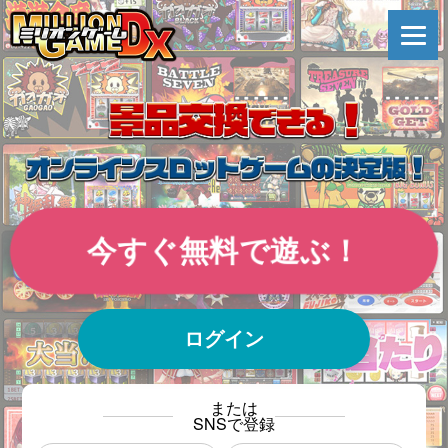
今すぐ無料で遊ぶ！
ログイン
または
SNSで登録