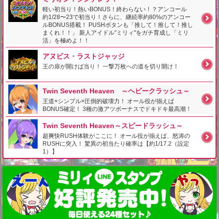
軽い初当り！熱いBONUS！終わらない！？アンコール
約1/28〜23で初当り！さらに、継続率約80%のアンコー
ルBONUS搭載！ PUSHボタンも「推して！推して！推し
まくれ！！」 新人アイドル"ミリィ"をガチ育成し「ミリ
活」を極めよ！！
アヌビス・ラストジャッジ
王の扉が開けば当り！ 一撃万枚への道を切り開け！
Twin Seventh Heaven ～ヘビークラッシュ～
王道×シンプル×圧倒的破壊力！ オール役が揃えば
BONUS確定！ 3種の激アツボーナスでドキドキ最高潮！
Twin Seventh Heaven～スピードラッシュ～
超爽快RUSH体験がここに！ オール役が揃えば、怒涛の
RUSHに突入！ 驚異の初当たり確率は【約1/17.2（設定
1）】