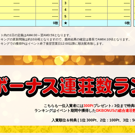
-----
-----
3
-----
-----
-----
-----
4
-----
-----
-----
-----
5
-----
-----
0枚
★
0枚
イト内の1日の定義はAM4:00～翌AM3:59となります。
ンキングの更新間隔は約10分程となりますので、最終結果の確定は最長でAM04:10頃となります。
ンキングでの獲得Ptはイベント終了後翌営業日12:00以降に順次配布致します。
こちらも一位入賞者には
300Pt
プレゼント♪ 3位まで特典
ランキングはイベント期間中獲得した
GKBONUSの総合連荘
入賞順位＆特典 [ 1位 300Pt、2位：100Pt、3位：50