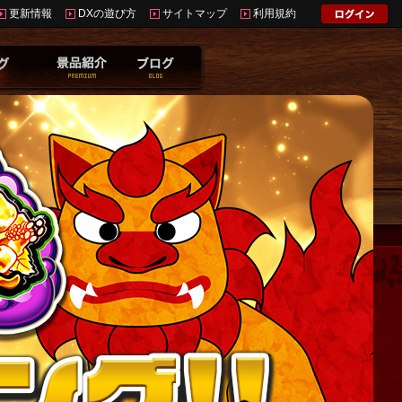
更新情報
DXの遊び方
サイトマップ
利用規約