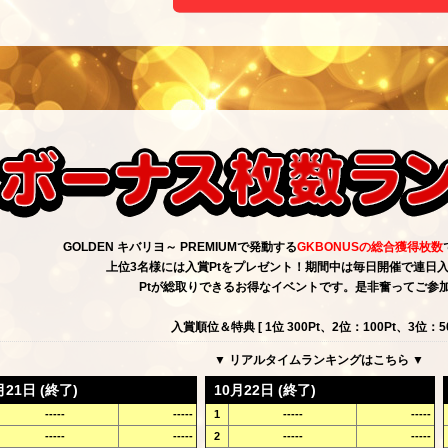
GOLDEN キバリヨ～ PREMIUMで発動する
GKBONUSの総合獲得枚数
上位3名様には入賞Ptをプレゼント！期間中は毎日開催で連日
Ptが総取りできるお得なイベントです。是非奮ってご参
入賞順位＆特典 [ 1位 300Pt、2位：100Pt、3位：50
▼ リアルタイムランキングはこちら ▼
月21日 (終了)
10月22日 (終了)
-----
-----
1
-----
-----
-----
-----
2
-----
-----