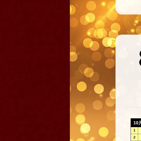
10
1
2