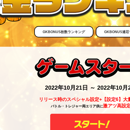
GKBONUS枚数ランキング
GKBONUS連
2022年10月21日 ～ 2022年10月
リリース時のスペシャル設定+【設定6】大
激アツ高設
バトル・トレジャー両エリア供に