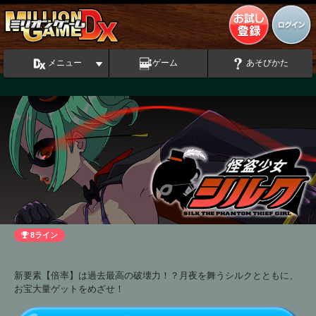
メニュー
ゲーム
あそびかた
8ライン
新要素【倍率】は過去最高の破壊力！？月夜を舞うシルクとともに、
お宝大量ゲットをめざせ！