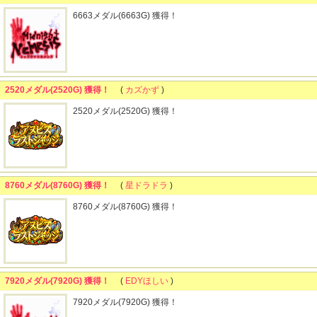
6663メダル(6663G) 獲得！
2520メダル(2520G) 獲得！
(
カズかず
)
2520メダル(2520G) 獲得！
8760メダル(8760G) 獲得！
(
星ドラドラ
)
8760メダル(8760G) 獲得！
7920メダル(7920G) 獲得！
(
EDYほしい
)
7920メダル(7920G) 獲得！