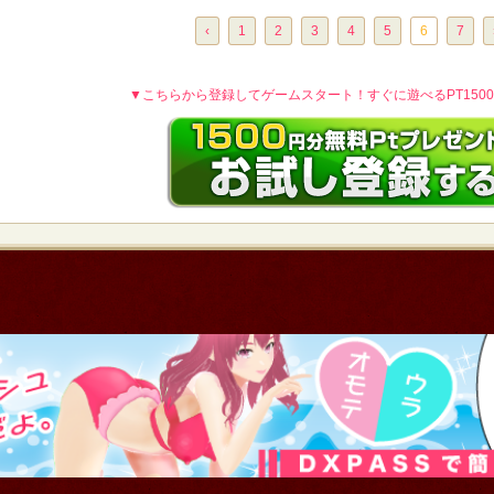
‹
1
2
3
4
5
6
7
▼こちらから登録してゲームスタート！すぐに遊べるPT150