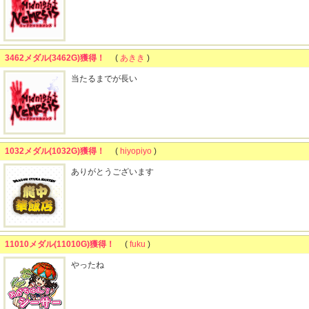
3462メダル(3462G)獲得！
(
あきき
)
当たるまでが長い
1032メダル(1032G)獲得！
(
hiyopiyo
)
ありがとうございます
11010メダル(11010G)獲得！
(
fuku
)
やったね