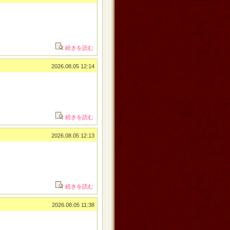
続きを読む
2026.08.05 12:14
続きを読む
2026.08.05 12:13
続きを読む
2026.08.05 11:38