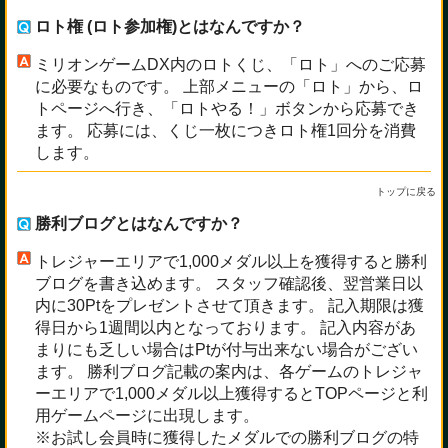
ロト権 (ロト参加権)とはなんですか？
ミリオンゲームDX内のロトくじ、「ロト」へのご応募
に必要なものです。 上部メニューの「ロト」から、ロ
トページへ行き、「ロトやる！」ボタンから応募でき
ます。 応募には、くじ一枚につきロト権1回分を消費
します。
トップに戻る
勝利ブログとはなんですか？
トレジャーエリアで1,000メダル以上を獲得すると勝利
ブログを書き込めます。 スタッフ確認後、翌営業日以
内に30Ptをプレゼントさせて頂きます。 記入期限は獲
得日から1週間以内となっております。 記入内容があ
まりにも乏しい場合はPtが付与出来ない場合がござい
ます。 勝利ブログ記載の案内は、各ゲームのトレジャ
ーエリアで1,000メダル以上獲得するとTOPページと利
用ゲームページに出現します。
※お試し会員時に獲得したメダルでの勝利ブログの特