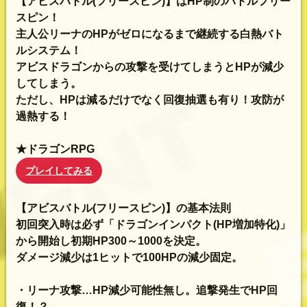
【アビスバトル(フリースピン)】はHP制のバトルフリー
スピン！
主人公リーナのHPがゼロになるまで継続する白熱バト
ルシステム！
アビスドラゴンからの攻撃を受けてしまうとHPが減少
してしまう。
ただし、HPは減るだけでなく回復抽選も有り！攻防が
過熱する！
★ドラゴンRPG
プレイしてみる
【アビスバトル(フリースピン)】の基本法則
初回突入時は必ず「ドラゴンインパクト(HP増加特化)」
から開始し初期HP300～1000を決定。
ダメージ減少は1ヒットで100HPの減少固定。
・リーナ攻撃…HP減少可能性無し。追撃発生でHP回
復！？