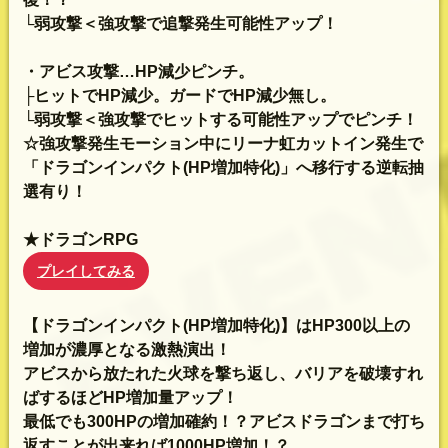
└弱攻撃＜強攻撃で追撃発生可能性アップ！
・アビス攻撃…HP減少ピンチ。
├ヒットでHP減少。ガードでHP減少無し。
└弱攻撃＜強攻撃でヒットする可能性アップでピンチ！
☆強攻撃発生モーション中にリーナ虹カットイン発生で
「ドラゴンインパクト(HP増加特化)」へ移行する逆転抽
選有り！
★ドラゴンRPG
プレイしてみる
【ドラゴンインパクト(HP増加特化)】はHP300以上の
増加が濃厚となる激熱演出！
アビスから放たれた火球を撃ち返し、バリアを破壊すれ
ばするほどHP増加量アップ！
最低でも300HPの増加確約！？アビスドラゴンまで打ち
返すことが出来れば1000HP増加！？