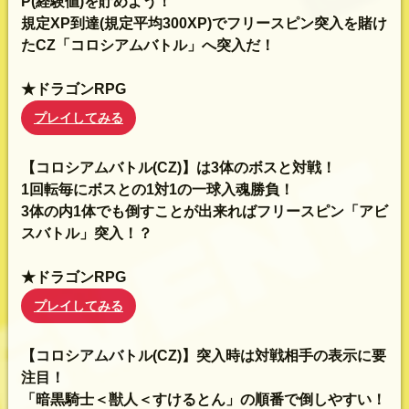
P(経験値)を貯めよう！
規定XP到達(規定平均300XP)でフリースピン突入を賭け
たCZ「コロシアムバトル」へ突入だ！
★ドラゴンRPG
プレイしてみる
【コロシアムバトル(CZ)】は3体のボスと対戦！
1回転毎にボスとの1対1の一球入魂勝負！
3体の内1体でも倒すことが出来ればフリースピン「アビ
スバトル」突入！？
★ドラゴンRPG
プレイしてみる
【コロシアムバトル(CZ)】突入時は対戦相手の表示に要
注目！
「暗黒騎士＜獣人＜すけるとん」の順番で倒しやすい！