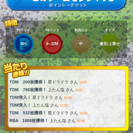
Ptベット
TKベット
初当たり
タイプ
8Pt
8~32M
中
連荘/上乗せ
TDM 200枚獲得！
星ドラドラ さん
10:57
TDM 796枚獲得！
上たん塩 さん
10:57
TDM突入！
星ドラドラ さん
10:56
TDM突入！
上たん塩 さん
10:53
TDM 532枚獲得！
星ドラドラ さん
10:50
RBA 1888枚獲得！
上たん塩 さん
10:50