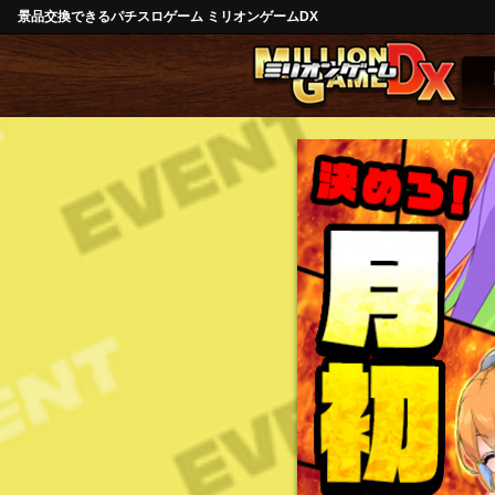
景品交換できるパチスロゲーム ミリオンゲームDX