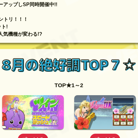
アップしSP同時開催中!!
エントリ！！！
ト!
人気機種が変わる!?
8月の絶好調TOP７☆
TOP★1～2