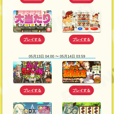
プレイする
プレイする
05月13日 04:00 〜 05月14日 03:59
プレイする
プレイする