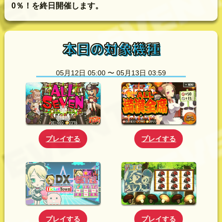
0％！を終日開催します。
本日の対象機種
05月12日 05:00 〜 05月13日 03:59
プレイする
プレイする
プレイする
プレイする