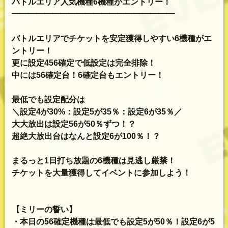
バトルエリア人気機種6機種がエントリー！
━━━━━━━━━━━━━━━━━━━━
バトルエリアでチケットを安定獲得しやすい6機種がエ
ントリー！
更に設定456確定で低設定は完全排除！
中には56確定台！6確定台もエントリー！
最低でも設定配分は
＼設定4が30%：設定5が35％：設定6が35％／
大大放出は設定56が50％ずつ！？
超絶大放出台はなんと設定6が100％！？
まるっと1日打ち放題の6機種は見逃し厳禁！
チケットを大量獲得してイベントに参加しよう！
【ミリーの誓い】
・本日の56確定機種は最低でも設定5が50％！設定6が5