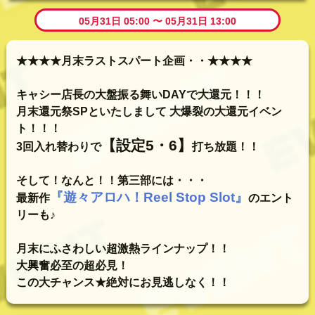
05月31日 05:00 〜 05月31日 13:00
★★★★月末ラストスパート企画・・★★★★
キャシー店長の大盤振る舞いDAYで大還元！！！
月末還元祭SPといたしまして 大爆裂の大還元イベン
ト！！！
【設定5・6】
3回入れ替わりで
打ち放題！！
そして！なんと！！第三部には・・・
『遊々アロハ！Reel Stop Slot』
最新作
のエント
リーも♪
月末にふさわしい超激熱ラインナップ！！
大興奮必至の超必見！
この大チャンス★絶対にお見逃しなく！！