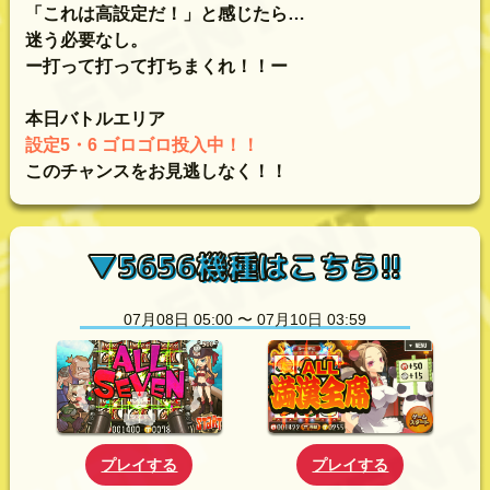
「これは高設定だ！」と感じたら…
迷う必要なし。
ー打って打って打ちまくれ！！ー
本日バトルエリア
設定5・6 ゴロゴロ投入中！！
このチャンスをお見逃しなく！！
▼5656機種はこちら!!
07月08日 05:00 〜 07月10日 03:59
プレイする
プレイする