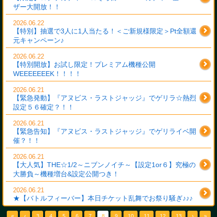
ザー大開放！！
2026.06.22
【特別】抽選で3人に1人当たる！＜ご新規様限定＞Pt全額還
元キャンペーン♪
2026.06.22
【特別開放】お試し限定！プレミアム機種公開
WEEEEEEEK！！！！
2026.06.21
【緊急発動】『アヌビス・ラストジャッジ』でゲリラ☆熱烈
設定５６確定？！！
2026.06.21
【緊急告知】『アヌビス・ラストジャッジ』でゲリライベ開
催？！！
2026.06.21
【大人気】THE☆1/2～ニブンノイチ～【設定1or６】究極の
大勝負～機種増台&設定公開つき！
2026.06.21
★【バトルフィーバー】本日チケット乱舞でお祭り騒ぎ♪♪♪
«
‹
3
4
5
6
7
8
9
10
11
12
13
›
»