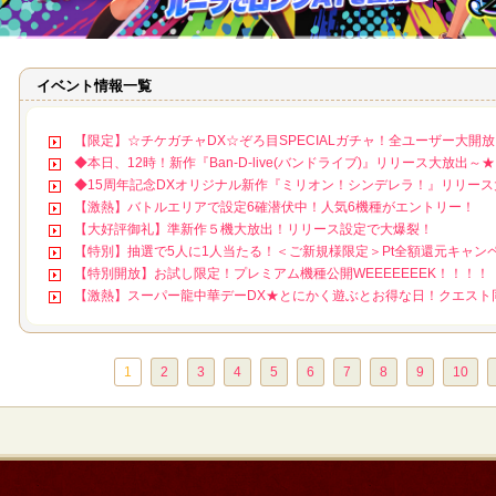
イベント情報一覧
【限定】☆チケガチャDX☆ぞろ目SPECIALガチャ！全ユーザー大開
◆本日、12時！新作『Ban-D-live(バンドライブ)』リリース大放出～★
◆15周年記念DXオリジナル新作『ミリオン！シンデレラ！』リリー
【激熱】バトルエリアで設定6確潜伏中！人気6機種がエントリー！
【大好評御礼】準新作５機大放出！リリース設定で大爆裂！
【特別】抽選で5人に1人当たる！＜ご新規様限定＞Pt全額還元キャン
【特別開放】お試し限定！プレミアム機種公開WEEEEEEEK！！！！
【激熱】スーパー龍中華デーDX★とにかく遊ぶとお得な日！クエスト
1
2
3
4
5
6
7
8
9
10