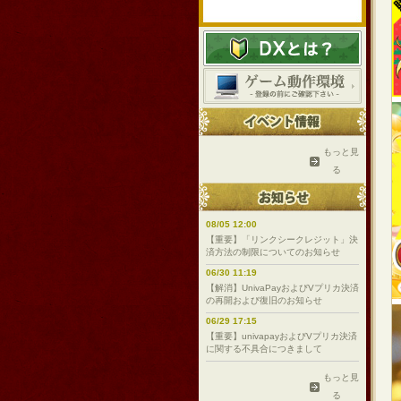
もっと見
る
08/05 12:00
【重要】「リンクシークレジット」決
済方法の制限についてのお知らせ
06/30 11:19
【解消】UnivaPayおよびVプリカ決済
の再開および復旧のお知らせ
06/29 17:15
【重要】univapayおよびVプリカ決済
に関する不具合につきまして
もっと見
る