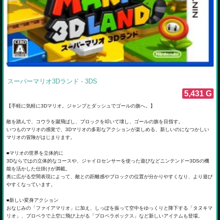
スーパーマリオ3Dランド - 3DS
5,431 G
【手軽に気軽に3Dマリオ。ジャンプとダッシュでゴールの旗へ。】
敵を踏んで、コウラを蹴飛ばし、ブロックを叩いて壊し、ゴールの旗を目指す。
いつものマリオの感覚で、3Dマリオの多彩なアクションが楽しめる、新しいのになつかしい
マリオの冒険がはじまります。
■マリオの世界を立体的に
3Dならではの立体的なコースや、ジャイロセンサーを使った遊びなどニンテンドー3DSの機
能を活かした仕掛けが満載。
奥に広がる空間表現によって、敵との距離感やブロックの位置が分かりやすくなり、より遊び
やすくなっています。
■新しい変身アクション
おなじみの「ファイアマリオ」に加え、しっぽを振って空中をゆっくりと降下する「タヌキマ
リオ」、プロペラで上空に飛び上がる「プロペラボックス」など新しいアイテムも登場。