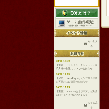
もっと見
る
08/05 12:00
【重要】「リンクシークレジット」決
済方法の制限についてのお知らせ
06/30 11:19
【解消】UnivaPayおよびVプリカ決済
の再開および復旧のお知らせ
06/29 17:15
【重要】univapayおよびVプリカ決済
に関する不具合につきまして
もっと見
る