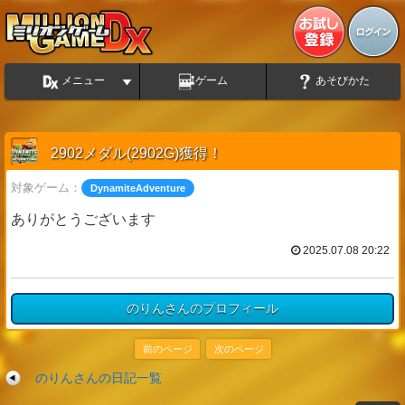
メニュー
ゲーム
あそびかた
2902メダル(2902G)獲得！
対象ゲーム：
DynamiteAdventure
ありがとうございます
2025.07.08 20:22
のりんさんのプロフィール
前のページ
次のページ
のりんさんの日記一覧