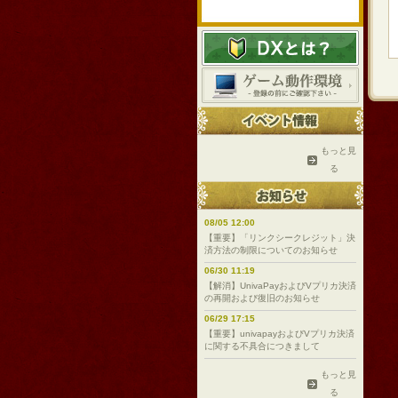
もっと見
る
08/05 12:00
【重要】「リンクシークレジット」決
済方法の制限についてのお知らせ
06/30 11:19
【解消】UnivaPayおよびVプリカ決済
の再開および復旧のお知らせ
06/29 17:15
【重要】univapayおよびVプリカ決済
に関する不具合につきまして
もっと見
る