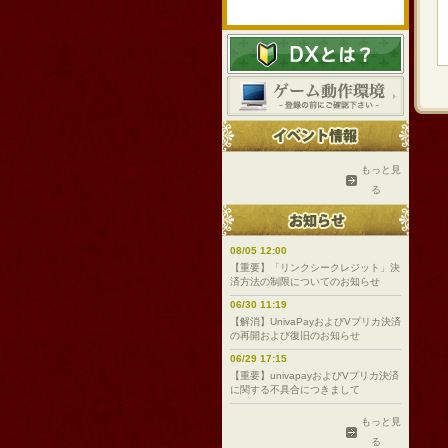
もっと見
る
08/05 12:00
【重要】「リンクシークレジット」決
済方法の制限についてのお知らせ
06/30 11:19
【解消】UnivaPayおよびVプリカ決済
の再開および復旧のお知らせ
06/29 17:15
【重要】univapayおよびVプリカ決済
に関する不具合につきまして
もっと見
る