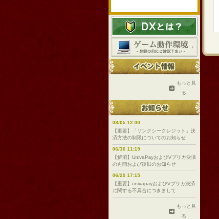
もっと見
る
08/05 12:00
【重要】「リンクシークレジット」決
済方法の制限についてのお知らせ
06/30 11:19
【解消】UnivaPayおよびVプリカ決済
の再開および復旧のお知らせ
06/29 17:15
【重要】univapayおよびVプリカ決済
に関する不具合につきまして
もっと見
る