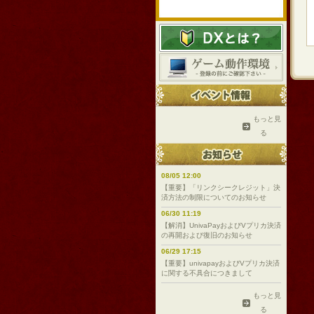
もっと見
る
08/05 12:00
【重要】「リンクシークレジット」決
済方法の制限についてのお知らせ
06/30 11:19
【解消】UnivaPayおよびVプリカ決済
の再開および復旧のお知らせ
06/29 17:15
【重要】univapayおよびVプリカ決済
に関する不具合につきまして
もっと見
る