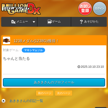
メニュー
ゲーム
あそびかた
1238メダル(1238G)獲得！
対象ゲーム：
マキシマムソル
ちゃんと当たる
2025.10.10 23:10
あききさんのプロフィール
前のページ
次のページ
あききさんの日記一覧