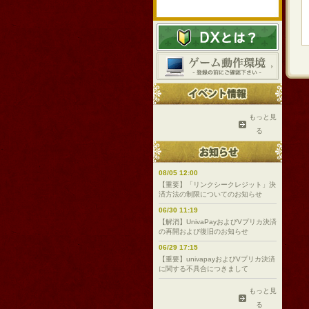
もっと見
る
08/05 12:00
【重要】「リンクシークレジット」決
済方法の制限についてのお知らせ
06/30 11:19
【解消】UnivaPayおよびVプリカ決済
の再開および復旧のお知らせ
06/29 17:15
【重要】univapayおよびVプリカ決済
に関する不具合につきまして
もっと見
る