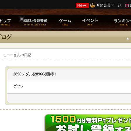
月額会員ページ
こーーさんの日記
2896メダル(2896G)獲得！
ゲッツ