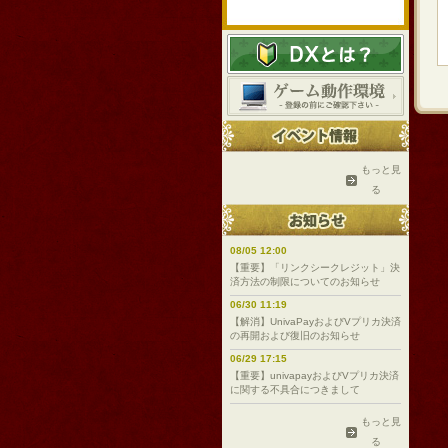
もっと見
る
08/05 12:00
【重要】「リンクシークレジット」決
済方法の制限についてのお知らせ
06/30 11:19
【解消】UnivaPayおよびVプリカ決済
の再開および復旧のお知らせ
06/29 17:15
【重要】univapayおよびVプリカ決済
に関する不具合につきまして
もっと見
る