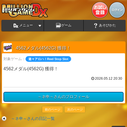
メニュー
ゲーム
あそびかた
4562メダル(4562G) 獲得！
対象ゲーム：
遊々アロハ！Reel Stop Slot
4562メダル(4562G) 獲得！
2026.05.12 20:30
～ネ申～さんのプロフィール
前のページ
次のページ
～ネ申～さんの日記一覧