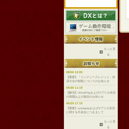
もっと見
る
08/06 12:00
【重要】「リンクシークレジット」決
済方法の制限についてのお知らせ
06/30 11:19
【解消】UnivaPayおよびVプリカ決済
の再開および復旧のお知らせ
06/29 17:15
【重要】univapayおよびVプリカ決済
に関する不具合につきまして
もっと見
る