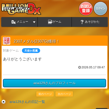
メニュー
ゲーム
あそびかた
2307メダル(2307G)獲得！
対象ゲーム：
天使か悪魔
ありがとうございます
2026.05.17 09:47
aria129さんのプロフィール
前のページ
次のページ
aria129さんの日記一覧