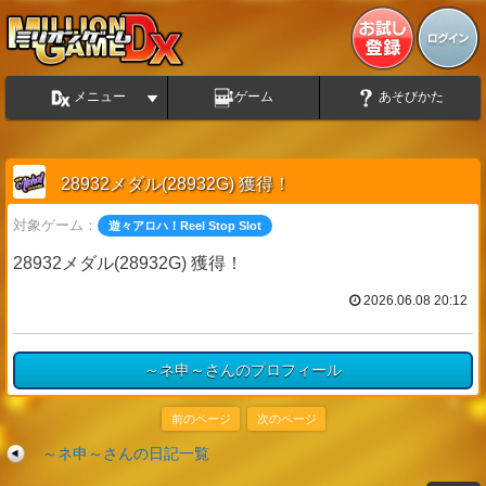
メニュー
ゲーム
あそびかた
28932メダル(28932G) 獲得！
対象ゲーム：
遊々アロハ！Reel Stop Slot
28932メダル(28932G) 獲得！
2026.06.08 20:12
～ネ申～さんのプロフィール
前のページ
次のページ
～ネ申～さんの日記一覧