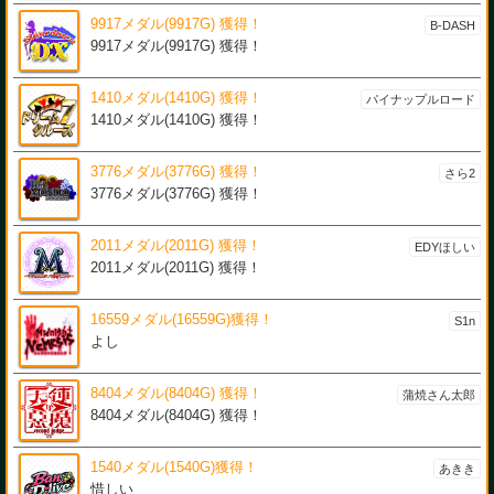
9917メダル(9917G) 獲得！
B-DASH
9917メダル(9917G) 獲得！
1410メダル(1410G) 獲得！
パイナップルロード
1410メダル(1410G) 獲得！
3776メダル(3776G) 獲得！
さら2
3776メダル(3776G) 獲得！
2011メダル(2011G) 獲得！
EDYほしい
2011メダル(2011G) 獲得！
16559メダル(16559G)獲得！
S1n
よし
8404メダル(8404G) 獲得！
蒲焼さん太郎
8404メダル(8404G) 獲得！
1540メダル(1540G)獲得！
あきき
惜しい