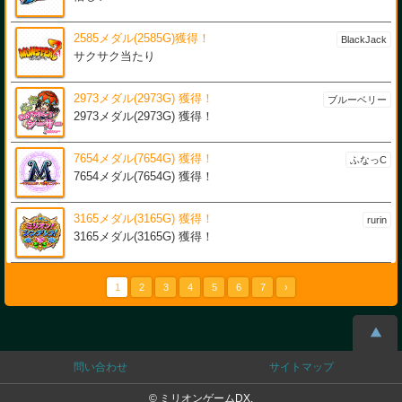
2585メダル(2585G)獲得！
BlackJack
サクサク当たり
2973メダル(2973G) 獲得！
ブルーベリー
2973メダル(2973G) 獲得！
7654メダル(7654G) 獲得！
ふなっC
7654メダル(7654G) 獲得！
3165メダル(3165G) 獲得！
rurin
3165メダル(3165G) 獲得！
1
2
3
4
5
6
7
›
問い合わせ
サイトマップ
© ミリオンゲームDX.