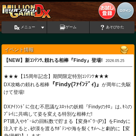
メニュー
ゲーム
あそびかた
イベント情報
【NEW】新ｺﾝﾃﾝﾂ､頼れる相棒『Findy』登場!
2026.05.25
★★★【15周年記念】期間限定特別ｺﾝﾃﾝﾂ★★★
『Findy(ﾌｧｲﾝﾃﾞｨ)』
DX攻略の頼れる相棒
が周年に先駆
けて登場!
DXｱｲﾗﾝﾄﾞに住む不思議なｽﾛｯﾄの妖精『Findyのﾀﾛ』は､ｷﾐの
ﾌﾟﾚｲに共鳴して姿を変える特別な相棒だ!
PT購入やｹﾞｰﾑの回転数で貯まる【変身ﾊﾟﾜｰ(P)】をFindyに
注入すると､砂漠を渡るｻﾎﾞﾃﾝや海を裂くｻﾒへと劇的に【変
身(覚醒)】します｡