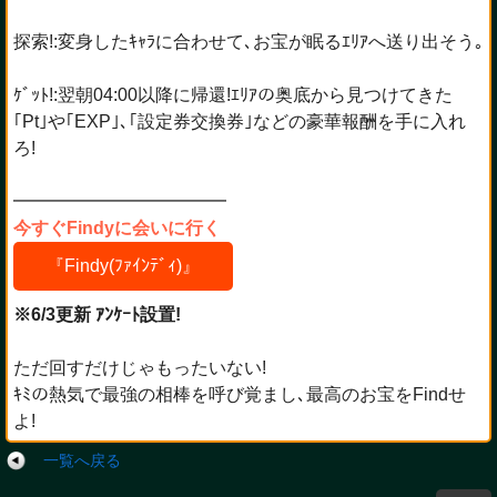
探索!:変身したｷｬﾗに合わせて､お宝が眠るｴﾘｱへ送り出そう｡
ｹﾞｯﾄ!:翌朝04:00以降に帰還!ｴﾘｱの奥底から見つけてきた
｢Pt｣や｢EXP｣､｢設定券交換券｣などの豪華報酬を手に入れ
ろ!
━━━━━━━━━━━━
今すぐFindyに会いに行く
『Findy(ﾌｧｲﾝﾃﾞｨ)』
※6/3更新 ｱﾝｹｰﾄ設置!
ただ回すだけじゃもったいない!
ｷﾐの熱気で最強の相棒を呼び覚まし､最高のお宝をFindせ
よ!
一覧へ戻る