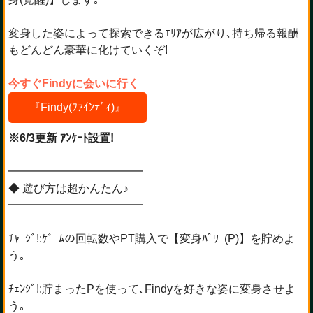
変身した姿によって探索できるｴﾘｱが広がり､持ち帰る報酬
もどんどん豪華に化けていくぞ!
今すぐFindyに会いに行く
『Findy(ﾌｧｲﾝﾃﾞｨ)』
※6/3更新 ｱﾝｹｰﾄ設置!
━━━━━━━━━━━━
◆ 遊び方は超かんたん♪
━━━━━━━━━━━━
ﾁｬｰｼﾞ!:ｹﾞｰﾑの回転数やPT購入で【変身ﾊﾟﾜｰ(P)】を貯めよ
う｡
ﾁｪﾝｼﾞ!:貯まったPを使って､Findyを好きな姿に変身させよ
う｡