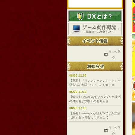
もっと見
る
08/05 12:00
【重要】「リンクシークレジット」決
済方法の制限についてのお知らせ
06/30 11:19
【解消】UnivaPayおよびVプリカ決済
の再開および復旧のお知らせ
06/29 17:15
【重要】univapayおよびVプリカ決済
に関する不具合につきまして
もっと見
る