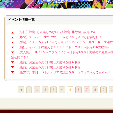
イベント情報一覧
【必打】設定1じゃ楽しめないっ！設定1排除ALL設定DAY！！
【爆裂】スーパーTicketTownデー★とにかく遊ぶとお得な日！
【限定】☆チケガチャDX☆ぞろ目SPECIALガチャ！全ユーザー大開
【熱狂】イベントに備えよ！！！！バトルエリア～設定456大放出～
【大人気】THE☆1/2～ニブンノイチ～【設定1or６】究極の大勝負～
定公開つき！
【激熱】お宝台を見つけ出し大勝利を掴み取れ！
【激熱】お宝台を見つけ出し大勝利を掴み取れ！
【激アツ】本日、バトルエリアで設定５６・ゴロゴロ入ってます～！
«
‹
1
2
3
4
5
6
7
8
9
1