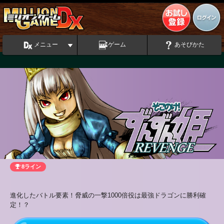
メニュー
ゲーム
あそびかた
8ライン
進化したバトル要素！脅威の一撃1000倍役は最強ドラゴンに勝利確
定！？