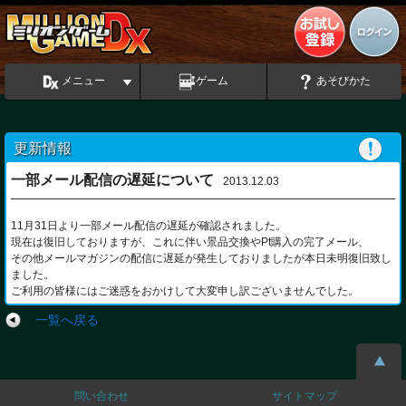
メニュー
ゲーム
あそびかた
更新情報
一部メール配信の遅延について
2013.12.03
11月31日より一部メール配信の遅延が確認されました。
現在は復旧しておりますが、これに伴い景品交換やPt購入の完了メール、
その他メールマガジンの配信に遅延が発生しておりましたが本日未明復旧致し
ました。
ご利用の皆様にはご迷惑をおかけして大変申し訳ございませんでした。
一覧へ戻る
問い合わせ
サイトマップ