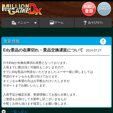
メニュー
ゲーム
あそびかた
更新情報
Edy景品の在庫切れ・景品交換遅延について
2014.07.27
只今Edyが全種在庫切れ状態となっております。
入荷までに数日頂く可能性もございますので、
すでにEdy景品の申請をいただきましたユーザー様に関しましては
申請のキャンセルも受け付けております。
キャンセル希望の方はお手数おかけいたしますが
サポートまでお願いいたします。
入荷予定が確定次第、更新情報にてお知らせ致します。
ご迷惑をお掛けして大変申し訳ございませんが
今暫くお待ち頂けます様宜しくお願い致します。
一覧へ戻る