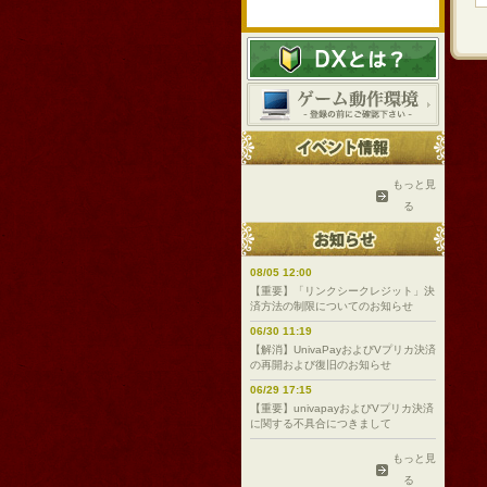
もっと見
る
08/05 12:00
【重要】「リンクシークレジット」決
済方法の制限についてのお知らせ
06/30 11:19
【解消】UnivaPayおよびVプリカ決済
の再開および復旧のお知らせ
06/29 17:15
【重要】univapayおよびVプリカ決済
に関する不具合につきまして
もっと見
る