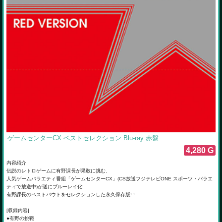
ゲームセンターCX ベストセレクション Blu-ray 赤盤
4,280 G
内容紹介
伝説のレトロゲームに有野課長が果敢に挑む、
人気ゲームバラエティ番組「ゲームセンターCX」(CS放送フジテレビONE スポーツ・バラエ
ティで放送中)が遂にブルーレイ化!
有野課長のベストバウトをセレクションした永久保存版! !
[収録内容]
●有野の挑戦