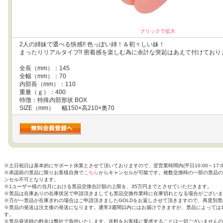
クリックで拡大
2人の姉妹で選べる快感!! 色っぽい姉！＆初々しい妹！
まったりリアルタイプ!! 密着感を楽しむ為に余計な突起はあえて付けておりま
全長（mm）：145
全幅（mm）：70
内部長（mm）：110
重量（ｇ）：400
特徴：特殊内部形状 BOX
SIZE（mm） 幅150×高210×奥70
※土日祝日は基本的にサポート休業とさせて頂いておりますので、翌営業時間内(平日10:00～17:
※承認前の景品に限りお客様自身で
こちら
からキャンセルが可能です。複数交換時の一部の景品の
ンセル不可となります。
※1ユーザー様の当月における景品交換合計額の上限を、35万円までとさせていただきます。
※景品は在庫ありの在庫状況で申請頂きましても景品交換作業時に在庫切れとなる場合がございま
※万が一景品が在庫ぎれの場合はご申請頂きましたGOLDをお返しさせて頂きますので、再度別
※景品の発送は注文後の発送になります。通常3週間以内にはお届けできますが、景品によっては
す。
※景品発送時の料金は弊社で負担いたします。送料をお客様に要求することは一切ございませんの