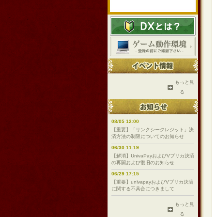
もっと見
る
08/05 12:00
【重要】「リンクシークレジット」決
済方法の制限についてのお知らせ
06/30 11:19
【解消】UnivaPayおよびVプリカ決済
の再開および復旧のお知らせ
06/29 17:15
【重要】univapayおよびVプリカ決済
に関する不具合につきまして
もっと見
る