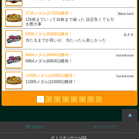
3735メダル(3735G)獲得！
BlackJack
12k枚までいって1k枚まで減った 設定良くても引
き際大事
8308メダル(8308G)獲得！
あきき
当たるまでが長いが、当たったら楽しかった
6864メダル(6864G)獲得！
hurankuran
6864メダル(6864G)獲得！
11000メダル(11000G)獲得！
hurankuran
11000メダル(11000G)獲得！
1
2
3
4
5
6
7
›
問い合わせ
サイトマップ
© ミリオンゲームDX.