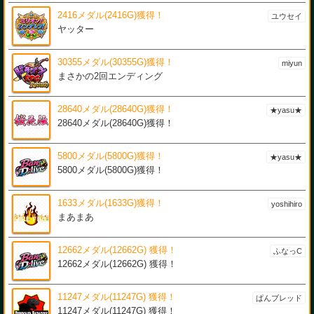
2416メダル(2416G)獲得！
ユウセイ
ヤッター
30355メダル(30355G)獲得！
miyun
まさかの2回エンディング
28640メダル(28640G)獲得！
★yasu★
28640メダル(28640G)獲得！
5800メダル(5800G)獲得！
★yasu★
5800メダル(5800G)獲得！
1633メダル(1633G)獲得！
yoshihiro
まあまあ
12662メダル(12662G) 獲得！
ふなっC
12662メダル(12662G) 獲得！
11247メダル(11247G) 獲得！
ぱんブレッド
11247メダル(11247G) 獲得！