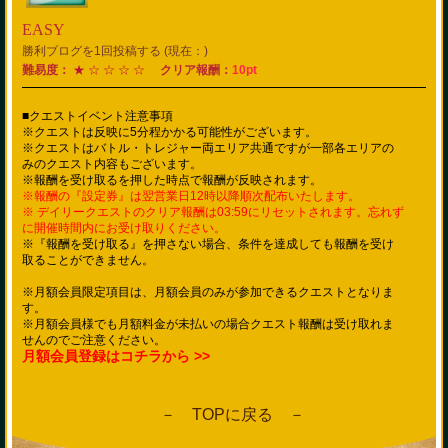
EASY
勝利ブログを1回投稿する (現在：)
難易度：
★ ☆ ☆ ☆ ☆
クリア報酬：
10pt
■クエストイベント注意事項
※クエストは反映に5分程かかる可能性がございます。
※クエストはバトル・トレジャー両エリア共通ですが一部各エリアの
みのクエスト内容もございます。
※報酬を受け取るを押した時点で報酬が反映されます。
※報酬の『設定券』は翌営業日12時以降順次配布いたします。
※ デイリークエストのクリア報酬は03:59にリセットされます。忘れず
に開催時間内にお受け取りください。
※『報酬を受け取る』を押さない場合、条件を達成しても報酬を受け
取ることができません。
※月額会員限定項目は、月額会員のみが参加できるクエストとなりま
す。
※月額会員様でも月額料金が未払いの場合クエスト報酬は受け取れま
せんのでご注意ください。
月額会員登録はコチラから >>
－ TOPに戻る －