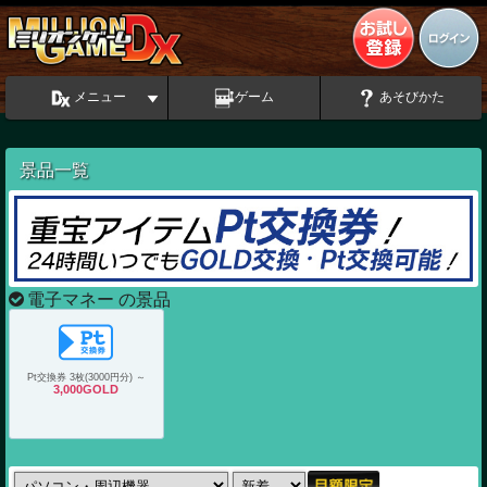
メニュー
ゲーム
あそびかた
景品一覧
電子マネー の景品
Pt交換券 3枚(3000円分) ～
3,000GOLD