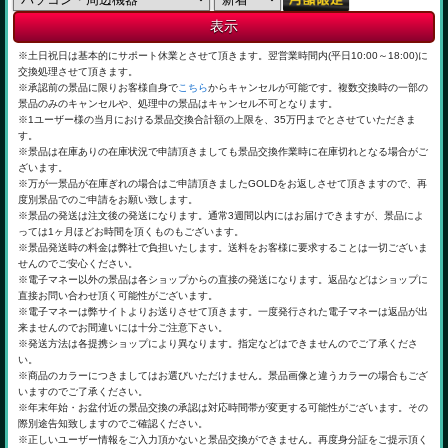
※土日祝日は基本的にサポート休業とさせて頂きます。翌営業時間内(平日10:00～18:00)に
交換処理させて頂きます。
※承認前の景品に限りお客様自身で
こちら
からキャンセルが可能です。複数交換時の一部の
景品のみのキャンセルや、処理中の景品はキャンセル不可となります。
※1ユーザー様の当月における景品交換合計額の上限を、35万円までとさせていただきま
す。
※景品は在庫ありの在庫状況で申請頂きましても景品交換作業時に在庫切れとなる場合がご
ざいます。
※万が一景品が在庫ぎれの場合はご申請頂きましたGOLDをお返しさせて頂きますので、再
度別景品でのご申請をお願い致します。
※景品の発送は注文後の発送になります。通常3週間以内にはお届けできますが、景品によ
っては1ヶ月ほどお時間を頂くものもございます。
※景品発送時の料金は弊社で負担いたします。送料をお客様に要求することは一切ございま
せんのでご安心ください。
※電子マネー以外の景品は各ショップからの直接の発送になります。返品などはショップに
直接お問い合わせ頂く可能性がございます。
※電子マネーは弊サイトよりお送りさせて頂きます。一度発行された電子マネーは返品が出
来ませんのでお間違いには十分ご注意下さい。
※発送方法は各提携ショップにより異なります。指定などはできませんのでご了承くださ
い。
※商品のカラーにつきましてはお選びいただけません。景品画像と違うカラーの場合もござ
いますのでご了承ください。
※年末年始・お盆付近の景品交換の承認は対応時間帯が変更する可能性がございます。その
際別途告知致しますのでご確認ください。
※正しいユーザー情報をご入力頂かないと景品交換ができません。再度身分証をご提示頂く